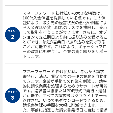
マネーフォワード 掛け払いの大きな特徴は、
100%入金保証を提供している点です。この保
証により、取引先の経営状況の悪化や倒産によ
る入金遅延や貸し倒れのリスクを排除し、安心
ポイント
して取引を行うことができます。さらに、オプ
２
ションで支払期日より前に振り込みを受けるこ
とができ、最短3営業日で振り込みを受け取る
ことが可能です。これにより、キャッシュフロ
ーの改善にも寄与し、企業の資金繰りをサポー
トします。
マネーフォワード 掛け払いは、与信から請求
書発行、消込、督促までの一連の業務を自動化
できます。企業が手動での作業を削減し、効率
的に請求業務を処理するためのサポートが可能
です。請求書は紙またはPDF形式で発行・送付
ポイント
が可能で、すべての請求書はクラウド上で一元
３
管理され、いつでもダウンロードできるため、
請求書管理の手間を大幅に削減できます。ま
た、事前に指定した請求書発行日に自動で請求