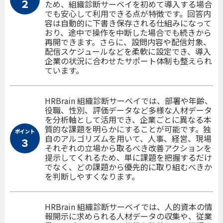
２
ため、組織診断サーベイを初めて導入する場合
でも安心して利用できる点が特徴です。回答内
容は自動的に下書き保存される仕組みになって
おり、途中で操作を中断した場合でも続きから
再開できます。さらに、設問内容や配信対象、
配信スケジュールなどを柔軟に設定でき、導入
企業の状況に合わせたサポート体制も整えられ
ています。
HRBrain 組織診断サーベイでは、部署や年齢、
役職、性別、評価データなど多様な人材データ
を分析軸として活用でき、企業ごとに異なる本
質的な課題を明らかにすることが可能です。独
ポイント
自のアルゴリズムを用いて、人事、経営、現場
３
それぞれの立場から取るべき改善アクションを
提示してくれるため、単に課題を把握するだけ
でなく、どの課題から優先的に取り組むべきか
を判断しやすくなります。
HRBrain 組織診断サーベイでは、人的資本の情
報開示に求められる人材データの収集や、従業