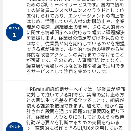
ための診断サーベイサービスです。国内で初め
ての従業員エクスペリエンスクラウドとして位
置付けられており、エンゲージメントの向上を
はじめ、活躍している人材の離職防止や、企業
理念の浸透、組織風土の変革、さらに人的資本
ポイント
に関する情報開示への対応まで幅広い課題解決
１
を支援します。従業員の満足度だけを見るので
はなく、従業員が何を期待しているのかを把握
できる点が特徴で、根本的な課題の特定から具
体的な改善アクションの実行までつなげること
が可能です。そのため、人事部門だけでなく、
経営層や現場レベルなど多様な場面で活用でき
るサービスとして注目を集めています。
HRBrain 組織診断サーベイでは、従業員が評価
に対して抱いている期待と、実際の受け止め方
との間に生じる差を可視化することで、組織が
抱える課題を把握できます。加えて、細かく設
計された設問を通じて課題の背景要因を掘り下
げ、従業員一人ひとりに対してどのような改善
行動が必要かを判断するための支援を行いま
ポイント
す。直感的に操作できるUI/UXを採用している