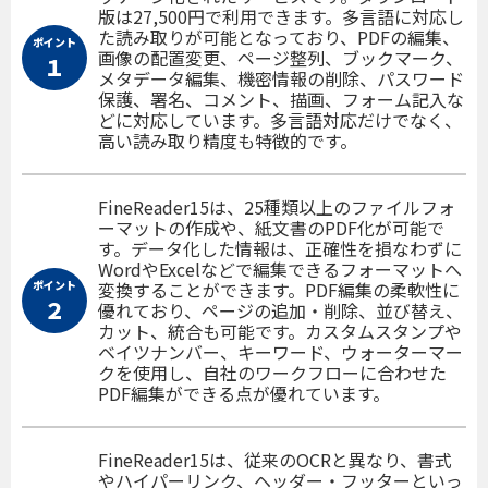
版は27,500円で利用できます。多言語に対応し
た読み取りが可能となっており、PDFの編集、
ポイント
画像の配置変更、ページ整列、ブックマーク、
１
メタデータ編集、機密情報の削除、パスワード
保護、署名、コメント、描画、フォーム記入な
どに対応しています。多言語対応だけでなく、
高い読み取り精度も特徴的です。
FineReader15は、25種類以上のファイルフォ
ーマットの作成や、紙文書のPDF化が可能で
す。データ化した情報は、正確性を損なわずに
WordやExcelなどで編集できるフォーマットへ
ポイント
変換することができます。PDF編集の柔軟性に
２
優れており、ページの追加・削除、並び替え、
カット、統合も可能です。カスタムスタンプや
ベイツナンバー、キーワード、ウォーターマー
クを使用し、自社のワークフローに合わせた
PDF編集ができる点が優れています。
FineReader15は、従来のOCRと異なり、書式
やハイパーリンク、ヘッダー・フッターといっ