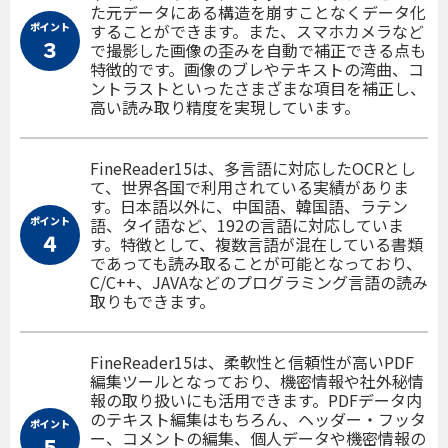
た元データにある構造を崩すことなくデータ化
ポイント
することができます。また、スマホカメラなど
３
で撮影した画像の歪みを自動で補正できる点も
特徴的です。画像のブレやテキストの湾曲、コ
ントラストといったさまざまな項目を補正し、
高い読み取り精度を実現しています。
FineReader15は、多言語に対応したOCRとし
て、世界各国で利用されている実績がありま
す。日本語以外に、中国語、韓国語、ラテン
ポイント
語、タイ語など、192の言語に対応していま
４
す。特徴として、複数言語が混在している書類
であっても読み取ることが可能となっており、
C/C++、JAVAなどのプログラミング言語の読み
取りもできます。
FineReader15は、柔軟性と信頼性が高いPDF
編集ツールとなっており、機密情報や社外秘情
報の取り扱いにも活用できます。PDFデータ内
のテキスト編集はもちろん、ヘッダー・フッタ
ポイント
ー、コメントの編集、個人データや機密情報の
５