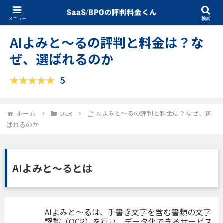
10.29.2025
OCR
メニュー
検索
AIよみと〜るの評判と料金は？な
ぜ、選ばれるのか
5
ホーム
OCR
AIよみと〜るの評判と料金は？なぜ、選
ばれるのか
AIよみと〜るとは
AIよみと～るは、手書き文字を含む書類の文字
認識（OCR）を行い、データ化できるサービス