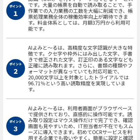
です。大量の帳票を自動で読み取ることで、手
ポイント
作業での入力業務の工数を大幅に削減でき、帳
１
票処理業務全体の稼働効率向上が期待できま
す。料金体系としては、月額3万円から利用可
能です。
AIよみと～るは、高精度な文字認識が大きな特
徴です。クセ字や枠外にはみ出した文字、手書
きで修正された文字、訂正印のある文字なども
ポイント
正確に読み取れます。さらに、書類の種類やフ
２
ォーマットが異なっていても対応可能で、
20,000文字以上を対象としたトライアルでは
96.71％という高い読取精度を実現していま
す。
AIよみと～るは、利用者画面がブラウザベース
で提供されており、直感的に操作可能です。読
み取り設定はマウス操作だけで完了でき、確認
ポイント
画面も見やすいため、IT担当者が不在でもスム
３
ーズに導入できます。初めてOCRサービスを利
用する企業でも扱いやすく、簡単に設定と確認