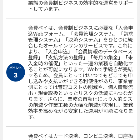
業態の会員制ビジネスの効率的な運営をサポー
トしています。
会費ペイは、会費制ビジネスに必要な「入会申
込Webフォーム」「会員管理システム」「請求
管理システム」「決済システム」をひとつに統
合したオールインワンのサービスです。これに
より、「入会申込」「会員情報のデータベース
登録」「支払方法の登録」「毎月の集金」「未
入金時の催促」といった一連の業務を自動化す
ポイント
ることが可能になります。Webで手続きが完結
３
するため、会員にとってはいつでもどこでも申
し込みや支払いができる利便性があり、事業者
側にとっては管理コストの削減や、個人情報流
出・現金取扱といったリスクの低減にもつなが
ります。さらに、業務の自動化により人的ミス
の削減や作業工数の大幅な削減が実現し、業務
効率を高めながら安定した運用が可能になりま
す。
会費ペイはカード決済、コンビニ決済、口座振