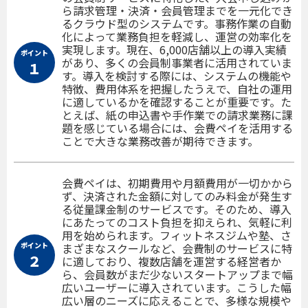
ら請求管理・決済・会員管理までを一元化でき
るクラウド型のシステムです。事務作業の自動
化によって業務負担を軽減し、運営の効率化を
実現します。現在、6,000店舗以上の導入実績
ポイント
があり、多くの会員制事業者に活用されていま
１
す。導入を検討する際には、システムの機能や
特徴、費用体系を把握したうえで、自社の運用
に適しているかを確認することが重要です。た
とえば、紙の申込書や手作業での請求業務に課
題を感じている場合には、会費ペイを活用する
ことで大きな業務改善が期待できます。
会費ペイは、初期費用や月額費用が一切かから
ず、決済された金額に対してのみ料金が発生す
る従量課金制のサービスです。そのため、導入
にあたってのコスト負担を抑えられ、気軽に利
用を始められます。フィットネスジムや塾、さ
ポイント
まざまなスクールなど、会費制のサービスに特
２
に適しており、複数店舗を運営する経営者か
ら、会員数がまだ少ないスタートアップまで幅
広いユーザーに導入されています。こうした幅
広い層のニーズに応えることで、多様な規模や