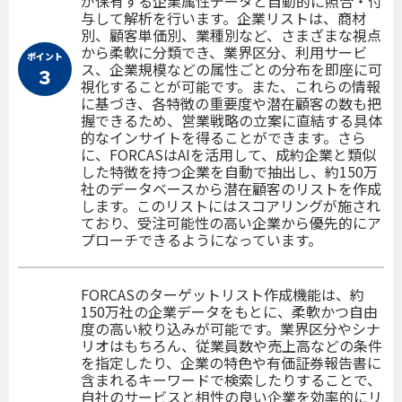
が保有する企業属性データと自動的に照合・付
与して解析を行います。企業リストは、商材
別、顧客単価別、業種別など、さまざまな視点
から柔軟に分類でき、業界区分、利用サービ
ポイント
ス、企業規模などの属性ごとの分布を即座に可
３
視化することが可能です。また、これらの情報
に基づき、各特徴の重要度や潜在顧客の数も把
握できるため、営業戦略の立案に直結する具体
的なインサイトを得ることができます。さら
に、FORCASはAIを活用して、成約企業と類似
した特徴を持つ企業を自動で抽出し、約150万
社のデータベースから潜在顧客のリストを作成
します。このリストにはスコアリングが施され
ており、受注可能性の高い企業から優先的にア
プローチできるようになっています。
FORCASのターゲットリスト作成機能は、約
150万社の企業データをもとに、柔軟かつ自由
度の高い絞り込みが可能です。業界区分やシナ
リオはもちろん、従業員数や売上高などの条件
を指定したり、企業の特色や有価証券報告書に
含まれるキーワードで検索したりすることで、
自社のサービスと相性の良い企業を効率的にリ