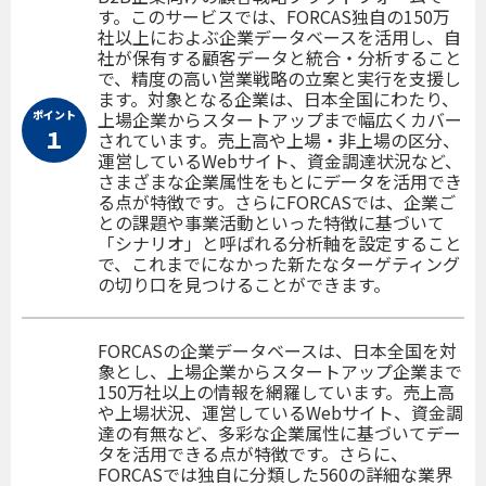
す。このサービスでは、FORCAS独自の150万
社以上におよぶ企業データベースを活用し、自
社が保有する顧客データと統合・分析すること
で、精度の高い営業戦略の立案と実行を支援し
ます。対象となる企業は、日本全国にわたり、
ポイント
上場企業からスタートアップまで幅広くカバー
１
されています。売上高や上場・非上場の区分、
運営しているWebサイト、資金調達状況など、
さまざまな企業属性をもとにデータを活用でき
る点が特徴です。さらにFORCASでは、企業ご
との課題や事業活動といった特徴に基づいて
「シナリオ」と呼ばれる分析軸を設定すること
で、これまでになかった新たなターゲティング
の切り口を見つけることができます。
FORCASの企業データベースは、日本全国を対
象とし、上場企業からスタートアップ企業まで
150万社以上の情報を網羅しています。売上高
や上場状況、運営しているWebサイト、資金調
達の有無など、多彩な企業属性に基づいてデー
タを活用できる点が特徴です。さらに、
FORCASでは独自に分類した560の詳細な業界