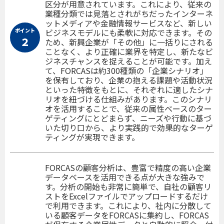
区分が用意されています。これにより、従来の
業種分類では見落とされがちだったインターネ
ットメディアや金融情報サービスなど、新しい
ポイント
ビジネスモデルにも柔軟に対応できます。その
２
ため、新興企業が「その他」に一括りにされる
ことなく、より正確に業界を特定し、新たなビ
ジネスチャンスを捉えることが可能です。加え
て、FORCASは約300種類の「企業シナリオ」
を保有しており、企業の抱える課題や活動状況
といった特徴をもとに、それぞれに適したシナ
リオを紐づける仕組みがあります。このシナリ
オを活用することで、従来の属性ベースのター
ゲティングにとどまらず、ニーズや行動に基づ
いた切り口から、より実践的で効果的なターゲ
ティングが実現できます。
FORCASの顧客分析は、豊富で精度の高い企業
データベースを活用できる点が大きな強みで
す。分析の開始も非常に簡単で、自社の顧客リ
ストをExcelファイルでアップロードするだけ
で利用できます。これにより、社内に分散して
いる顧客データをFORCASに集約し、FORCAS