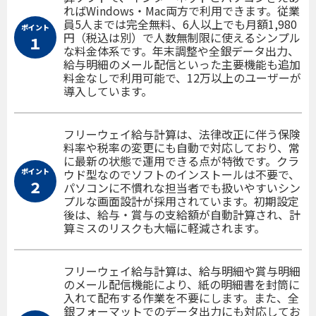
ればWindows・Mac両方で利用できます。従業
員5人までは完全無料、6人以上でも月額1,980
ポイント
円（税込は別）で人数無制限に使えるシンプル
１
な料金体系です。年末調整や全銀データ出力、
給与明細のメール配信といった主要機能も追加
料金なしで利用可能で、12万以上のユーザーが
導入しています。
フリーウェイ給与計算は、法律改正に伴う保険
料率や税率の変更にも自動で対応しており、常
に最新の状態で運用できる点が特徴です。クラ
ポイント
ウド型なのでソフトのインストールは不要で、
２
パソコンに不慣れな担当者でも扱いやすいシン
プルな画面設計が採用されています。初期設定
後は、給与・賞与の支給額が自動計算され、計
算ミスのリスクも大幅に軽減されます。
フリーウェイ給与計算は、給与明細や賞与明細
のメール配信機能により、紙の明細書を封筒に
入れて配布する作業を不要にします。また、全
銀フォーマットでのデータ出力にも対応してお