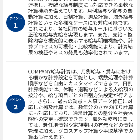
連携し、複雑な給与制度にも対応できる柔軟な
計算機能を備えています。月例給与や賞与の自
動計算に加え、日割計算、遡及計算、海外給与
ポイント
計算といった多様なケースにも対応可能です。
１
これにより、各社固有の給与ルールに基づいた
正確な給与支給を実現します。また、支給・控
除内容を視覚的に表示する給与明細機能や、計
算プロセスの可視化・比較機能により、計算結
果の検証やミスの発見も効率化されています。
COMPANY給与計算は、月例給与・賞与におけ
る細かな計算設定を可能とし、端数処理や計算
順序などを自由にカスタマイズできます。日割
計算機能では、休職・退職などによる支給額の
按分や、給与項目ごとの日割方法設定が行えま
ポイント
す。さらに、過去の勤怠・人事データ修正に対
２
応した遡及計算では、数年分のさかのぼり計算
にも対応しており、通常計算との差分や社会保
険料の変更も確認できます。海外勤務者に関し
ては、赴任地情報や家族帯同の有無などの情報
管理に加え、グロスアップ計算や手取基準での
算出も行えます。