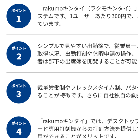
「rakumoキンタイ（ラクモキンタイ
ポイント
ステムです。1ユーザーあたり300円で
１
ています。
シンプルで見やすい出勤簿で、従業員一
ポイント
取得状況、出勤打刻や休暇申請の操作、
２
者は部下の出席簿を閲覧することが可能
ポイント
裁量労働制やフレックスタイム制、パタ
３
ることが特徴です。さらに自社独自の勤
「rakumoキンタイ」では、デスクトッ
ポイント
ード専用打刻機からの打刻方法を提供し
４
用ができることがメリットです。