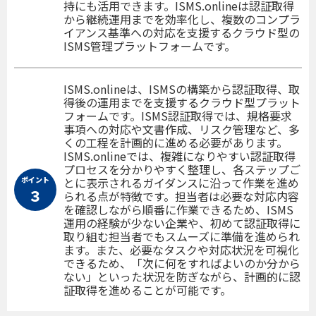
持にも活用できます。ISMS.onlineは認証取得
から継続運用までを効率化し、複数のコンプラ
イアンス基準への対応を支援するクラウド型の
ISMS管理プラットフォームです。
ISMS.onlineは、ISMSの構築から認証取得、取
得後の運用までを支援するクラウド型プラット
フォームです。ISMS認証取得では、規格要求
事項への対応や文書作成、リスク管理など、多
くの工程を計画的に進める必要があります。
ISMS.onlineでは、複雑になりやすい認証取得
プロセスを分かりやすく整理し、各ステップご
ポイント
とに表示されるガイダンスに沿って作業を進め
３
られる点が特徴です。担当者は必要な対応内容
を確認しながら順番に作業できるため、ISMS
運用の経験が少ない企業や、初めて認証取得に
取り組む担当者でもスムーズに準備を進められ
ます。また、必要なタスクや対応状況を可視化
できるため、「次に何をすればよいのか分から
ない」といった状況を防ぎながら、計画的に認
証取得を進めることが可能です。