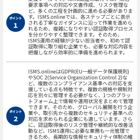
要求事項への対応や文書作成、リスク管理な
ど、多くの工程を計画的に進める必要がありま
す。ISMS.onlineでは、各ステップごとに表示
ポイント
される丁寧なガイダンスに沿って作業を進めら
１
れるため、複雑になりやすい認証取得プロセス
を分かりやすく整理できます。そのため、
ISMS運用の経験が少ない担当者や、初めて認
証取得に取り組む企業でも、必要な対応内容を
把握しながら効率的に準備を進められます。
ISMS.onlineはGDPR(EU一般データ保護規則)
やSOC 2(Service Organization Control 2)な
ど、複数のコンプライアンス基準への対応を支
援している点も特徴です。複数の規格や規制対
応を別々に管理する必要がなく、1つのプラッ
トフォーム上で情報や運用状況をまとめて管理
できます。そのため、グローバル展開を行う企
ポイント
業や、取引先から複数のセキュリティ基準への
２
対応を求められる企業にも適しています。さら
に、認証取得後のリスク管理や継続的な改善活
動など、ISMS運用に必要な業務も一元管理で
きるため、長期的な情報セキュリティ体制の維