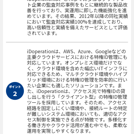
ト企業の監査対応事例をもとに継続的な製品改
善を行っており、実運用に即した機能強化を進
めています。その結果、2012年以降の同社実績
において監査対応実績100%を達成しており、
高い信頼性と実績を備えたサービスとして評価
されています。
iDoperationは、AWS、Azure、Googleなどの
主要クラウドサービスにおける特権ID管理にも
対応しています。オンプレミス環境だけでな
く、クラウド環境を含めた幅広いITインフラに
対応できるため、マルチクラウド環境やハイブ
リッド環境における特権ID管理を効率的に行い
たい企業にも適したソリューションです。ま
ポイント
た、iDoperationは、アクセス元で特権IDの貸
２
し出しを行う「クライアント型」の特権ID管理
ツールを採用しています。そのため、アクセス
経路を固定しにくい環境や、接続ルートの特定
が難しいシステム環境においても、適切なアク
セス制御を実施できる点が特徴です。多様化す
る働き方やクラウド活用が進む中でも、柔軟な
運用を実現しやすくなります。