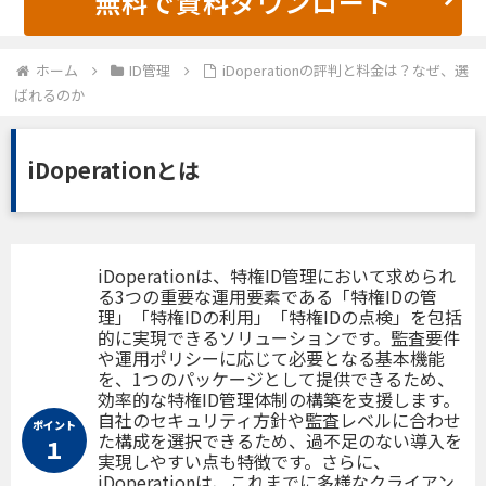
無料で資料ダウンロード
ホーム
ID管理
iDoperationの評判と料金は？なぜ、選
ばれるのか
iDoperationとは
iDoperationは、特権ID管理において求められ
る3つの重要な運用要素である「特権IDの管
理」「特権IDの利用」「特権IDの点検」を包括
的に実現できるソリューションです。監査要件
や運用ポリシーに応じて必要となる基本機能
を、1つのパッケージとして提供できるため、
効率的な特権ID管理体制の構築を支援します。
自社のセキュリティ方針や監査レベルに合わせ
ポイント
た構成を選択できるため、過不足のない導入を
１
実現しやすい点も特徴です。さらに、
iDoperationは、これまでに多様なクライアン