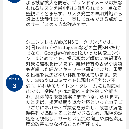
よる被害拡大を防ぎ、ブランドイメージの損な
われるリスクを最小限に抑えられます。単なる
監視にとどまらず、リスク発生の早期対処から
炎上の沈静化まで、一貫して支援できる点がこ
のサービスの大きな強みです。
シエンプレのWeb/SNSモニタリングでは、
X(旧Twitter)やInstagramなどの主要SNSだけ
でなく、GoogleやYahoo!といった検索エンジ
ン、まとめサイト、掲示板など幅広い情報源を
対象に監視を行います。業界特有の表現や隠語
も考慮した細かいキーワード設定により、重要
な投稿を見逃さない体制を整えています。ま
ポイント
た、SNSや口コミサイトに現れる“声なき不
３
満”、いわゆるサイレントクレームにも対応可
能です。投稿内容は定量的・定性的に分析さ
れ、具体的な改善提案にまでつなげられます。
たとえば、接客態度や返金対応といったカテゴ
リごとにネガティブ投稿を分類し、改善状況を
時系列で追跡することができるため、現場の課
題を可視化し、サービス品質の向上や顧客満足
度の改善につなげることが可能です。