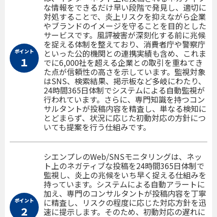
な情報をできるだけ早い段階で発見し、適切に
対処することで、炎上リスクを抑えながら企業
やブランドのイメージを守ることを目的とした
サービスです。風評被害が深刻化する前に兆候
を捉える体制を整えており、消費者庁や警察庁
ポイント
といった公的機関との連携実績も含め、これま
１
でに6,000社を超える企業との取引を重ねてき
た点が信頼性の高さを示しています。監視対象
はSNS、検索結果、掲示板など多岐にわたり、
24時間365日体制でシステムによる自動監視が
行われています。さらに、専門知識を持つコン
サルタントが投稿内容を精査し、単なる検知に
とどまらず、状況に応じた初動対応の方針につ
いても提案を行う仕組みです。
シエンプレのWeb/SNSモニタリングは、ネッ
ト上のネガティブな投稿を24時間365日体制で
監視し、炎上の兆候をいち早く捉える仕組みを
持っています。システムによる自動アラートに
加え、専門のコンサルタントが投稿内容を丁寧
ポイント
に精査し、リスクの程度に応じた対応方針を迅
２
速に提示します。そのため、初動対応の遅れに