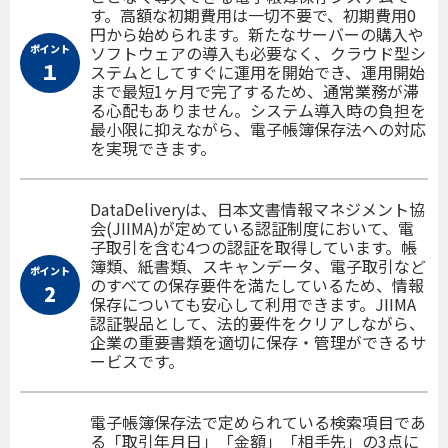
す。高額な初期費用は一切不要で、初期費用0
円から始められます。新たなサーバーの購入や
ポイント
ソフトウェアの導入も必要なく、クラウド型シ
１
ステムとしてすぐに運用を開始でき、運用開始
まで最短1ヶ月で完了するため、通常業務が滞
る心配もありません。システム導入時の負担を
最小限に抑えながら、電子帳簿保存法への対応
を実現できます。
DataDeliveryは、日本文書情報マネジメント協
会(JIIMA)が定めている認証制度において、電
子取引を含む4つの認証を取得しています。帳
簿類、紙書類、スキャンデータ、電子取引など
ポイント
のすべての保存要件を満たしているため、情報
2
保存についても安心して利用できます。JIIMA
認証製品として、法的要件をクリアしながら、
企業の重要書類を適切に保存・管理ができるサ
ービスです。
電子帳簿保存法で定められている検索項目であ
る「取引年月日」「金額」「相手先」の3点に