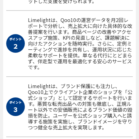
ットした支援を受けられます。
Limelightは、Qoo10の運営データを月2回レ
ポートで分析し、売上拡大に向けた具体的な改
善提案を行います。商品ページの改善やアクセ
スアップ施策、KPIの見直しなど、課題解決に
ポイント
向けたアクションを随時実行。さらに、定例ミ
２
ーティングで進捗を共有し、運用状況に応じた
柔軟なサポートを提供。単なる代行にとどまら
ず、伴走型で運用を最適化する安心のサービス
です。
Limelightは、ブランド保護にも注力し、
Qoo10上でクライアント企業のショップを「公
式ショップ」として認定するサポートを行いま
ポイント
す。悪質な転売出品への対策も徹底し、正規ル
３
ート以外での安価販売によるブランド価値の毀
損を防止。ユーザーを公式ショップ購入へと誘
導する施策を実施し、ブランドイメージを守り
つつ健全な売上拡大を実現します。