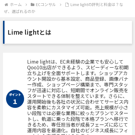
ホーム
ECコンサル
Lime lightの評判と料金は？な
ぜ、選ばれるのか
Lime lightとは
Lime lightは、EC未経験の企業でも安心して
Qoo10出店ができるよう、スピーディーな初期
立ち上げを全面サポートします。ショップアカ
ウント開設から基本設定、商品登録、画像バナ
ー作成、ショップページ構築まで、専門スタッ
フが迅速に対応し、短期間でオンライン販売を
ポイント
スタートできる体制を整えています。さらに、
１
運用開始後も各社の状況に合わせてサービス内
容を柔軟にカスタマイズ可能。売上規模が小さ
い段階では必要な業務に絞ったプランでスター
トし、軌道に乗った段階で本格プランへ移行で
きるため、専任担当者が成長フェーズに応じて
運用内容を最適化。自社のビジネス成長にフィ