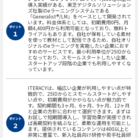
導入実績がある、東芝デジタルソリューション
ズ社製のeラーニングシステムである
「Generalist®/LM」をベースとして開発されて
います。料金体系としては、初期費用0円、月
ポイント
額4,400円から利用可能となっており、無料ト
１
ライアルもあります。自社が保有している素材
を使って教材として配信できるため、自社オリ
ジナルのeラーニングを実施したい企業におす
すめのサービスです。最小利用単位が25IDから
となっており、スモールスタートしたい企業、
スタートアップ段階の企業でも利用しやすくな
っています。
ITERACYは、幅広い企業が利用しやすい点が特
徴的で、25IDからとスモールスタートがしやす
い点や、初期費用がかからない点が魅力的で
す。契約期間も3ヶ月、6ヶ月、9ヶ月、12ヶ月
と企業の方針に合わせて選択できます。まずは
お試しで短期間導入し、学習効果が実感できれ
ポイント
ば長期契約を結ぶなど、柔軟な運用を可能とし
２
ます。提供されているコンテンツは400以上と
非常に豊富で、新入社員向け研修や若手社員研