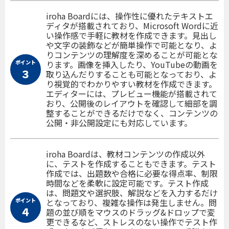
iroha Boardには、操作性に優れたテキストエ
ディタが搭載されており、Microsoft Wordに近
い操作感で手軽に教材を作成できます。見出し
や文字の装飾などが簡単操作で可能となり、よ
りコンテンツの理解度を深めることが可能とな
ポイント
ります。画像を挿入したり、YouTubeの動画を
３
取り込んだりすることも可能となっており、よ
り視覚的でわかりやすい教材を作成できます。
エディターには、プレビュー機能が搭載されて
おり、公開後のレイアウトを確認して細部を調
整することができるだけでなく、コンテンツの
公開・非公開設定にも対応しています。
iroha Boardは、教材コンテンツの作成以外
に、テストを作成することもできます。テスト
作成では、出題数や合格に必要な得点率、制限
時間などを柔軟に設定可能です。テスト作成
は、問題文や選択肢、解説などを入力するだけ
ポイント
となっており、複雑な操作は発生しません。問
４
題の並び順をマウスのドラッグ&ドロップで変
更できるなど、ストレスのない操作でテスト作