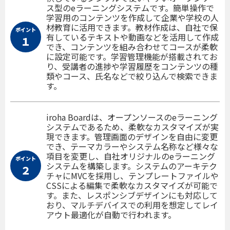
ス型のeラーニングシステムです。簡単操作で
学習用のコンテンツを作成して企業や学校の人
材教育に活用できます。教材作成は、自社で保
ポイント
有しているテキストや動画などを活用して作成
１
でき、コンテンツを組み合わせてコースが柔軟
に設定可能です。学習管理機能が搭載されてお
り、受講者の進捗や学習履歴をコンテンツの種
類やコース、氏名などで絞り込んで検索できま
す。
iroha Boardは、オープンソースのeラーニング
システムであるため、柔軟なカスタマイズが実
現できます。管理画面のデザインを自由に変更
でき、テーマカラーやシステム名称など様々な
項目を変更し、自社オリジナルのeラーニング
ポイント
システムを構築します。システムのアーキテク
２
チャにMVCを採用し、テンプレートファイルや
CSSによる編集で柔軟なカスタマイズが可能で
す。また、レスポンシブデザインにも対応して
おり、マルチデバイスでの利用を想定してレイ
アウト最適化が自動で行われます。