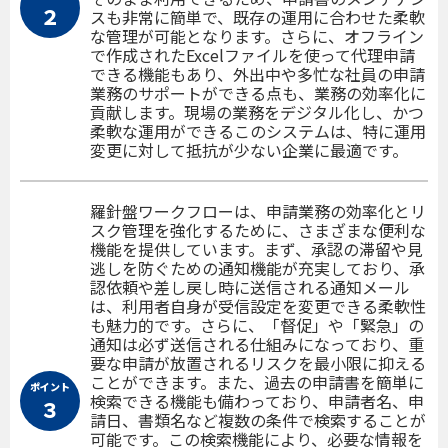
２
スも非常に簡単で、既存の運用に合わせた柔軟
な管理が可能となります。さらに、オフライン
で作成されたExcelファイルを使って代理申請
できる機能もあり、外出中や多忙な社員の申請
業務のサポートができる点も、業務の効率化に
貢献します。現場の業務をデジタル化し、かつ
柔軟な運用ができるこのシステムは、特に運用
変更に対して抵抗が少ない企業に最適です。
羅針盤ワークフローは、申請業務の効率化とリ
スク管理を強化するために、さまざまな便利な
機能を提供しています。まず、承認の滞留や見
逃しを防ぐための通知機能が充実しており、承
認依頼や差し戻し時に送信される通知メール
は、利用者自身が受信設定を変更できる柔軟性
も魅力的です。さらに、「督促」や「緊急」の
通知は必ず送信される仕組みになっており、重
要な申請が放置されるリスクを最小限に抑える
ことができます。また、過去の申請書を簡単に
ポイント
検索できる機能も備わっており、申請者名、申
３
請日、書類名など複数の条件で検索することが
可能です。この検索機能により、必要な情報を