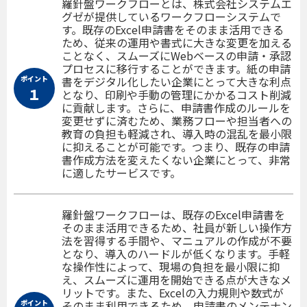
羅針盤ワークフローとは、株式会社システムエ
グゼが提供しているワークフローシステムで
す。既存のExcel申請書をそのまま活用できる
ため、従来の運用や書式に大きな変更を加える
ことなく、スムーズにWebベースの申請・承認
プロセスに移行することができます。紙の申請
ポイント
書をデジタル化したい企業にとって大きな利点
１
となり、印刷や手動の管理にかかるコスト削減
に貢献します。さらに、申請書作成のルールを
変更せずに済むため、業務フローや担当者への
教育の負担も軽減され、導入時の混乱を最小限
に抑えることが可能です。つまり、既存の申請
書作成方法を変えたくない企業にとって、非常
に適したサービスです。
羅針盤ワークフローは、既存のExcel申請書を
そのまま活用できるため、社員が新しい操作方
法を習得する手間や、マニュアルの作成が不要
となり、導入のハードルが低くなります。手軽
な操作性によって、現場の負担を最小限に抑
え、スムーズに運用を開始できる点が大きなメ
リットです。また、Excelの入力規則や数式が
ポイント
そのまま利用できるため、申請書のメンテナン