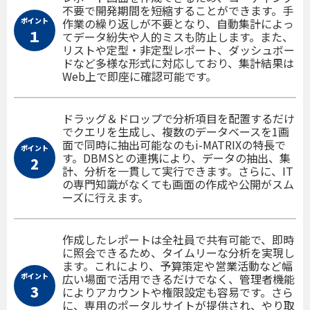
不要で開発期間を短縮することができます。手
ポイント
作業の繰り返しが不要となり、自動集計によっ
１
てデータ紛失や人的ミスも防止します。また、
リストや定型・非定型レポート、ダッシュボー
ドなど多様な形式に対応しており、集計結果は
Web上で即座に確認可能です。
ドラッグ＆ドロップで分析項目を配置するだけ
でクエリを生成し、複数のデータベースを1画
面で同時に抽出可能なのもi-MATRIXの特長で
ポイント
す。DBMSとの連携により、データの抽出、集
2
計、分析を一貫して実行できます。さらに、IT
の専門知識がなくても画面の作成や公開がスム
ーズに行えます。
作成したレポートは全社員で共有可能で、即時
に照会できるため、タイムリーな分析を実現し
ます。これにより、予算策定や営業活動など幅
ポイント
広い場面で活用できるだけでなく、管理者機能
3
によりアカウントや権限設定も容易です。さら
に、専用のポータルサイトが提供され、やり取