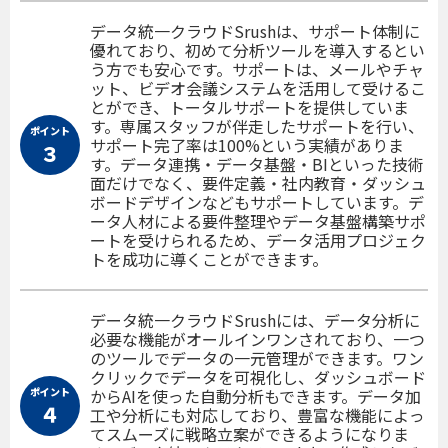
データ統一クラウドSrushは、サポート体制に
優れており、初めて分析ツールを導入するとい
う方でも安心です。サポートは、メールやチャ
ット、ビデオ会議システムを活用して受けるこ
とができ、トータルサポートを提供していま
す。専属スタッフが伴走したサポートを行い、
ポイント
サポート完了率は100%という実績がありま
３
す。データ連携・データ基盤・BIといった技術
面だけでなく、要件定義・社内教育・ダッシュ
ボードデザインなどもサポートしています。デ
ータ人材による要件整理やデータ基盤構築サポ
ートを受けられるため、データ活用プロジェク
トを成功に導くことができます。
データ統一クラウドSrushには、データ分析に
必要な機能がオールインワンされており、一つ
のツールでデータの一元管理ができます。ワン
クリックでデータを可視化し、ダッシュボード
ポイント
からAIを使った自動分析もできます。データ加
４
工や分析にも対応しており、豊富な機能によっ
てスムーズに戦略立案ができるようになりま