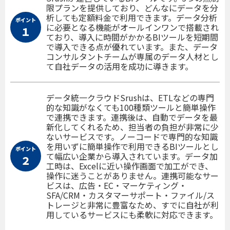
限プランを提供しており、どんなにデータを分
析しても定額料金で利用できます。データ分析
ポイント
に必要となる機能がオールインワンで搭載され
１
ており、導入に時間がかかるBIツールを短期間
で導入できる点が優れています。また、データ
コンサルタントチームが専属のデータ人材とし
て自社データの活用を成功に導きます。
データ統一クラウドSrushは、ETLなどの専門
的な知識がなくても100種類ツールと簡単操作
で連携できます。連携後は、自動でデータを最
新化してくれるため、担当者の負担が非常に少
ないサービスです。ノーコードで専門的な知識
を用いずに簡単操作で利用できるBIツールとし
ポイント
て幅広い企業から導入されています。データ加
２
工時は、Excelに近い操作画面で加工ができ、
操作に迷うことがありません。連携可能なサー
ビスは、広告・EC・マーケティング・
SFA/CRM・カスタマーサポート・ファイル/ス
トレージと非常に豊富なため、すでに自社が利
用しているサービスにも柔軟に対応できます。