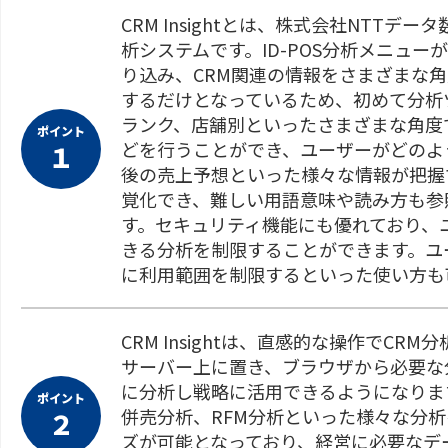
CRM Insightとは、株式会社NTT
析システムです。ID-POS分析メニュー
り込み、CRM関連の情報をさまざまな
するだけとなっているため、初めて分析
ランク、店舗別といったさまざまな角度で
ポイント
どを行うことができ、ユーザーがどのよ
１
後の売上予想といった様々な情報が把握
覚化でき、難しい用語意味や読み方も参
す。セキュリティ機能にも優れており、
きる分析を制限することができます。ユ
に利用範囲を制限するといった使い方も
CRM Insightは、直感的な操作でC
サーバー上に置き、ブラウザから必要な
に分析し戦略に活用できるようになりま
ポイント
併売分析、RFM分析といった様々な分
２
ズが可能となっており、経営に必要なデ