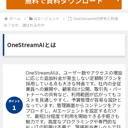
無料で資料ダウンロード
ホーム
AIエージェント
OneStreamAIの評判と料金
は？なぜ、選ばれるのか
OneStreamAIとは
OneStreamAIは、ユーザー数やアクセスの増加
に応じた追加料金が発生しない定額制プランを
採用している点も大きな特長です。社内の全従
業員への展開や、顧客向け公開、取引先・パー
トナーへの共有など、利用範囲が広がってもコ
ストを見通しやすく、予算管理が容易な設計と
ポイント
なっています。管理画面からコンテンツをアッ
１
プロードし、AIエージェントを設定するだけ
で、最短1分程度で利用を開始できる手軽さも
魅力です。高度なプログラミングや専門的な
AI・ITの知識は不要で、現場担当者レベルで日