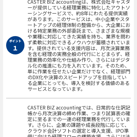
CASTER BIZ accountingは、株式会社キャスタ
ーが提供している経理業務に特化したアウトソ
ーシングサービスで、約8年にわたる提供実績
があります。このサービスは、中小企業やスタ
ートアップの経理体制の整備から、大企業にお
ける特定業務の外部委託まで、さまざまな規模
や業種に対応してきた実績を持ち、業界を問わ
ポイント
ず柔軟に対応できるノウハウが蓄積されていま
１
す。提供されている支援内容は、月次決算業務
を含む経理の実務全般の代行にとどまらず、経
理業務の効率化や仕組み作り、さらにはデジタ
ル化の推進にも力を入れています。そのため、
単に作業を任せたい企業だけでなく、経理部門
のDX化や決算のスピードアップを目指してい
る企業にとっても、導入を検討する価値のある
サービスとなっています。
CASTER BIZ accountingでは、日常的な仕訳記
帳から月次決算の締め作業、つまり試算表の確
定に至るまでの一連の経理業務を代行していま
す。さらに、企業の課題や成長段階に応じて、
クラウド会計ソフトの選定と導入支援、IPO準
備に向けた経理フローの構築支援、さらには法